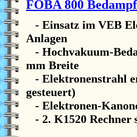
FOBA 800 Bedampfu
- Einsatz im VEB Ele
Anlagen
- Hochvakuum-Bedamp
mm Breite
- Elektronenstrahl e
gesteuert)
- Elektronen-Kanone 3
- 2. K1520 Rechner s