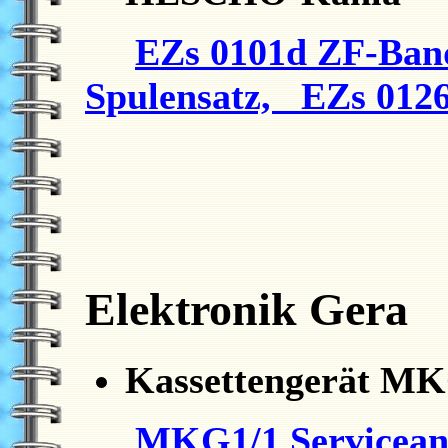
EZs 0101d ZF-Band
Spulensatz, EZs 01
Elektronik Gera
Kassettengerät M
MKG1/1 Serviceanl