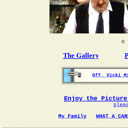
©
B
The Gallery
P
Off. Vicki M
Enjoy the Picture
plea
My Family
WHAT A CAR