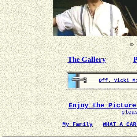
©
B
The Gallery
P
Off. Vicki M
Enjoy the Picture
plea
My Family
WHAT A CAR