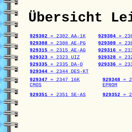
Übersicht Le
929302
= 2302 AA-1K
929304
= 230
929308
= 2308 AE-PG
929309
= 230
929315
= 2315 AE-AG
929316
= 231
929323
= 2323 UIZ
929328
= 232
929335
= 2335 DA-O
929336
= 233
929344
= 2344 DES-KT
929347
= 2347 16K
929348
= 2
CMOS
EPROM
929351
= 2351 SE-AS
929352
= 2