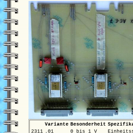
Variante
Besonderheit
Spezifik
2311
.01
0 bis 1 V
Einheits