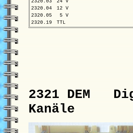
2320.03
24 V
2320.04
12 V
2320.05
5 V
2320.19
TTL
2321 DEM Dig
Kanäle