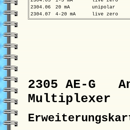
2304.05
1-5 mA
live zero
2304.06
20 mA
unipolar
2304.07
4-20 mA
live zero
2305 AE-G An
Multiplexer
Erweiterungska