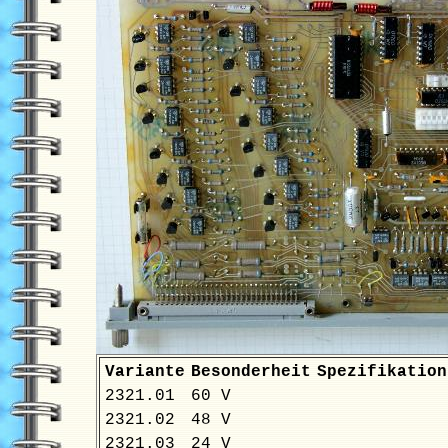
Variante
Besonderheit
Spezifikation
2321.01
60 V
2321.02
48 V
2321.03
24 V