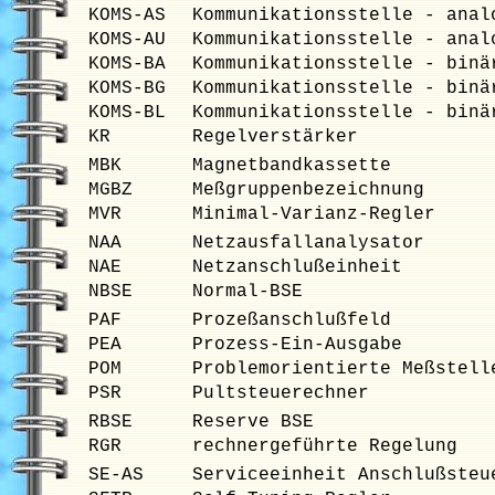
KOMS-AS
Kommunikationsstelle - anal
KOMS-AU
Kommunikationsstelle - anal
KOMS-BA
Kommunikationsstelle - binä
KOMS-BG
Kommunikationsstelle - binä
KOMS-BL
Kommunikationsstelle - binä
KR
Regelverstärker
MBK
Magnetbandkassette
MGBZ
Meßgruppenbezeichnung
MVR
Minimal-Varianz-Regler
NAA
Netzausfallanalysator
NAE
Netzanschlußeinheit
NBSE
Normal-BSE
PAF
Prozeßanschlußfeld
PEA
Prozess-Ein-Ausgabe
POM
Problemorientierte Meßstell
PSR
Pultsteuerechner
RBSE
Reserve BSE
RGR
rechnergeführte Regelung
SE-AS
Serviceeinheit Anschlußsteu