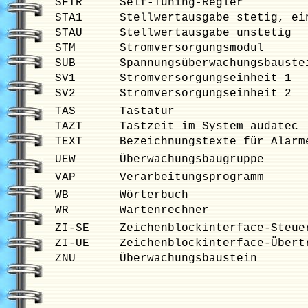
SFTR
Self-Tuning-Regler
STA1
Stellwertausgabe stetig, ei
STAU
Stellwertausgabe unstetig
STM
Stromversorgungsmodul
SUB
Spannungsüberwachungsbauste
SV1
Stromversorgungseinheit 1
SV2
Stromversorgungseinheit 2
TAS
Tastatur
TAZT
Tastzeit im System audatec
TEXT
Bezeichnungstexte für Alarm
UEW
Überwachungsbaugruppe
VAP
Verarbeitungsprogramm
WB
Wörterbuch
WR
Wartenrechner
ZI-SE
Zeichenblockinterface-Steue
ZI-UE
Zeichenblockinterface-Übert
ZNU
Überwachungsbaustein