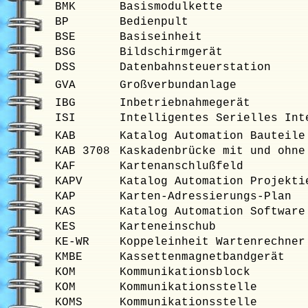
BMK
Basismodulkette
BP
Bedienpult
BSE
Basiseinheit
BSG
Bildschirmgerät
DSS
Datenbahnsteuerstation
GVA
Großverbundanlage
IBG
Inbetriebnahmegerät
ISI
Intelligentes Serielles Int
KAB
Katalog Automation Bauteile
KAB 3708
Kaskadenbrücke mit und ohne
KAF
Kartenanschlußfeld
KAPV
Katalog Automation Projekti
KAP
Karten-Adressierungs-Plan
KAS
Katalog Automation Software
KES
Karteneinschub
KE-WR
Koppeleinheit Wartenrechner
KMBE
Kassettenmagnetbandgerät
KOM
Kommunikationsblock
KOM
Kommunikationsstelle
KOMS
Kommunikationsstelle