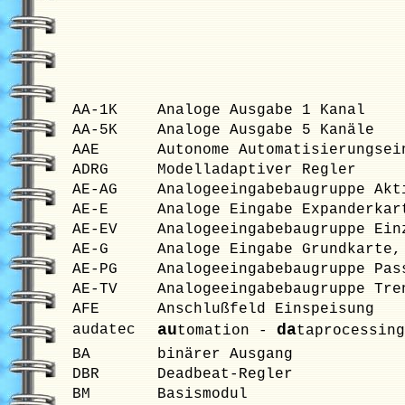
AA-1K
Analoge Ausgabe 1 Kanal
AA-5K
Analoge Ausgabe 5 Kanäle
AAE
Autonome Automatisierungsei
ADRG
Modelladaptiver Regler
AE-AG
Analogeeingabebaugruppe Akt
AE-E
Analoge Eingabe Expanderkar
AE-EV
Analogeeingabebaugruppe Ein
AE-G
Analoge Eingabe Grundkarte,
AE-PG
Analogeeingabebaugruppe Pas
AE-TV
Analogeeingabebaugruppe Tre
AFE
Anschlußfeld Einspeisung
au
da
audatec
tomation -
taprocessin
BA
binärer Ausgang
DBR
Deadbeat-Regler
BM
Basismodul