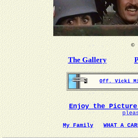
©
B
The Gallery
P
Off. Vicki M
Enjoy the Picture
plea
My Family
WHAT A CAR