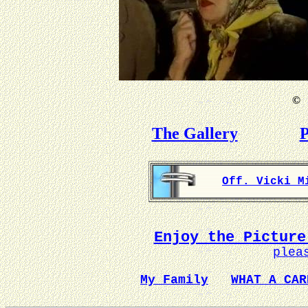
©
B
The Gallery
P
Off. Vicki M
Enjoy the Picture
plea
My Family
WHAT A CAR