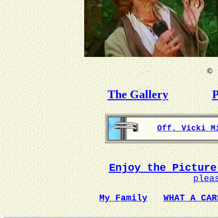
©
B
The Gallery
P
Off. Vicki M
Enjoy the Picture
plea
My Family
WHAT A CAR