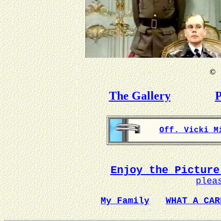
©
B
The Gallery
P
Off. Vicki M
Enjoy the Picture
plea
My Family
WHAT A CAR