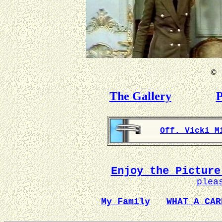
©
B
The Gallery
P
Off. Vicki M
Enjoy the Picture
plea
My Family
WHAT A CAR