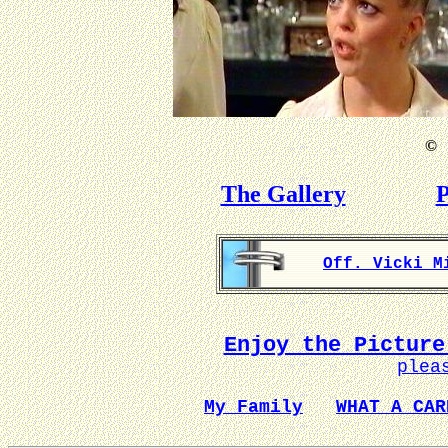
©
B
The Gallery
P
Off. Vicki M
Enjoy the Picture
plea
My Family
WHAT A CAR