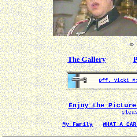
©
B
The Gallery
P
Off. Vicki M
Enjoy the Picture
plea
My Family
WHAT A CAR