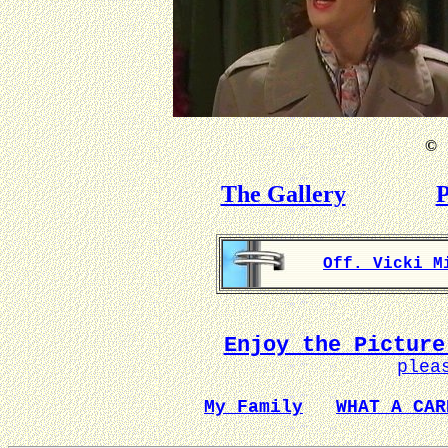
©
B
The Gallery
P
Off. Vicki M
Enjoy the Picture
plea
My Family
WHAT A CAR