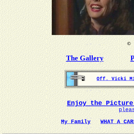
©
B
The Gallery
P
Off. Vicki M
Enjoy the Picture
plea
My Family
WHAT A CAR