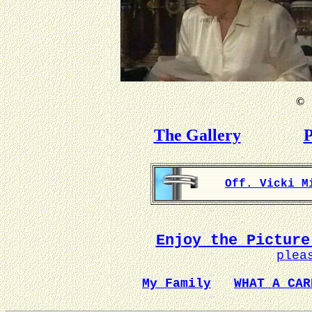
©
B
The Gallery
P
Off. Vicki M
Enjoy the Picture
plea
My Family
WHAT A CAR