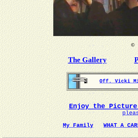
©
B
The Gallery
P
Off. Vicki M
Enjoy the Picture
plea
My Family
WHAT A CAR