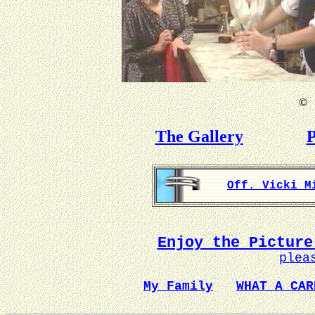
©
B
The Gallery
P
Off. Vicki M
Enjoy the Picture
plea
My Family
WHAT A CAR