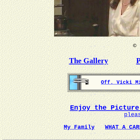
©
B
The Gallery
P
Off. Vicki M
Enjoy the Picture
plea
My Family
WHAT A CAR