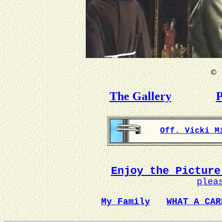
©
B
The Gallery
P
Off. Vicki M
Enjoy the Picture
plea
My Family
WHAT A CAR