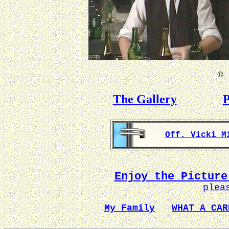
©
B
The Gallery
P
Off. Vicki M
Enjoy the Picture
plea
My Family
WHAT A CAR