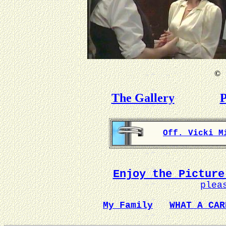
©
B
The Gallery
P
Off. Vicki M
Enjoy the Picture
plea
My Family
WHAT A CAR