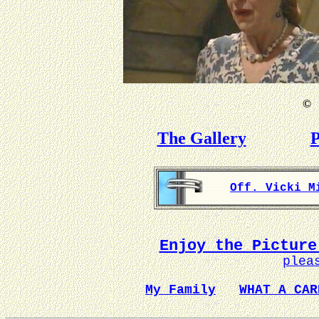
©
B
The Gallery
P
Off. Vicki M
Enjoy the Picture
plea
My Family
WHAT A CAR