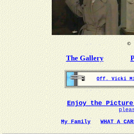
©
B
The Gallery
P
Off. Vicki M
Enjoy the Picture
plea
My Family
WHAT A CAR