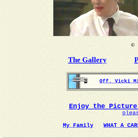
©
B
The Gallery
P
Off. Vicki M
Enjoy the Picture
plea
My Family
WHAT A CAR