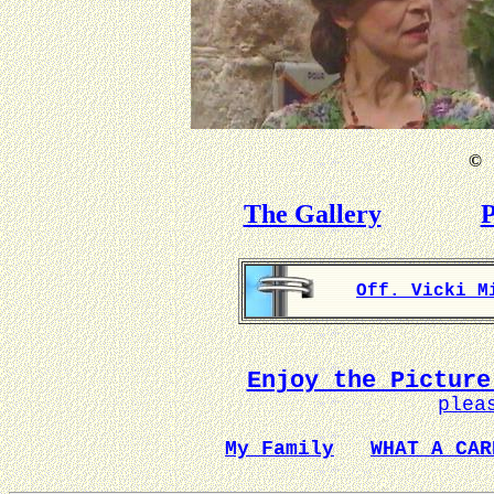
©
B
The Gallery
P
Off. Vicki M
Enjoy the Picture
plea
My Family
WHAT A CAR